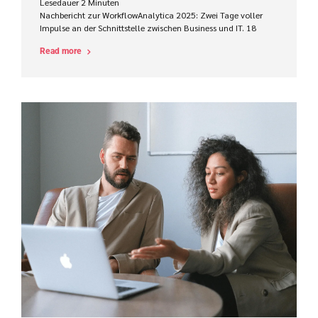
Lesedauer
2
Minuten
Nachbericht zur WorkflowAnalytica 2025: Zwei Tage voller
Impulse an der Schnittstelle zwischen Business und IT. 18
Referenten, 160 Teilnehmer, Impulse gesetzt und Ansätze
Read more
geliefert, wie Workflow-Analysten erfolgreicher bei der
Prozessverbesserung und -Automatisierung wirken können.