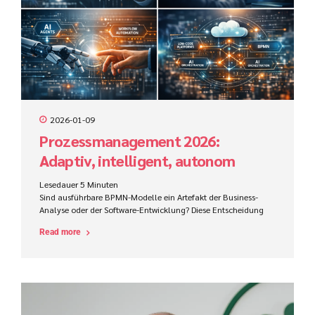
2026-01-09
Prozessmanagement 2026:
Adaptiv, intelligent, autonom
Lesedauer
5
Minuten
Sind ausführbare BPMN-Modelle ein Artefakt der Business-
Analyse oder der Software-Entwicklung? Diese Entscheidung
beeinflusst Zuständigkeiten, Werkzeuge, Kompetenzen und
Read more
den Projekterfolg im ProCode-Bereich maßgeblich.