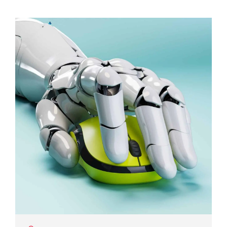
Prozessoptimierung und -steuerung herangehen,
revolutionieren. U. a. die Publikation „Promoting Sustainability
through Next-Generation Biologics Drug Development“
(Förderung der Nachhaltigkeit durch die Entwicklung von
Biologika der nächsten Generation) erörtert die Integration
von Data-Science-Tools in biotechnologische Produktions-,
Forschungs- und Rekrutierungsprozesse zur Optimierung der
Produktionsbedingungen. Das kann das Finden der richtigen
Zelle (diese Klone können Zellen wie Bakterien, Hefen oder
auch von Eukaryonten wie uns oder des Hamsters sein ?) oder
auch die Förderung...