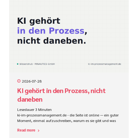
2026-07-28
KI gehört in den Prozess, nicht
daneben
Lesedauer
3
Minuten
ki-im-prozessmanagement.de - die Seite ist online — ein guter
Moment, einmal aufzuschreiben, warum es sie gibt und was
sie sein will: ein offener Wissenshub rund um KI im
Read more
Prozessmanagement. Und was dieser Begriff eigentlich heißt,
wenn man die Buzzwords beiseitelässt.