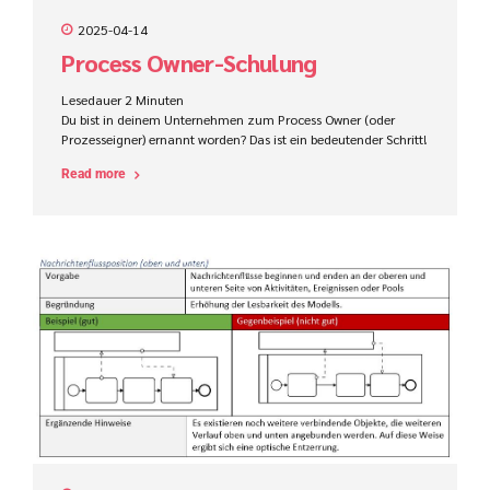
2025-04-14
Process Owner-Schulung
Lesedauer
2
Minuten
Du bist in deinem Unternehmen zum Process Owner (oder
Prozesseigner) ernannt worden? Das ist ein bedeutender Schritt!
In dieser Rolle übernimmst du die Schlüsselverantwortung für
Read more
die Leistung und kontinuierliche Verbesserung eines oder
mehrerer Geschäftsprozesse.