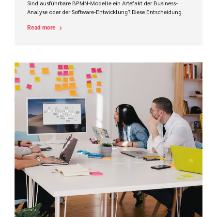
Sind ausführbare BPMN-Modelle ein Artefakt der Business-
Analyse oder der Software-Entwicklung? Diese Entscheidung
beeinflusst Zuständigkeiten, Werkzeuge, Kompetenzen und
Read more
den Projekterfolg im ProCode-Bereich maßgeblich.