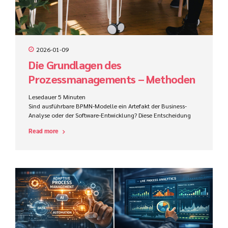
2026-01-09
Die Grundlagen des
Prozessmanagements – Methoden
zur effektiven Prozesserhebung
Lesedauer
5
Minuten
Sind ausführbare BPMN-Modelle ein Artefakt der Business-
Analyse oder der Software-Entwicklung? Diese Entscheidung
beeinflusst Zuständigkeiten, Werkzeuge, Kompetenzen und
Read more
den Projekterfolg im ProCode-Bereich maßgeblich.