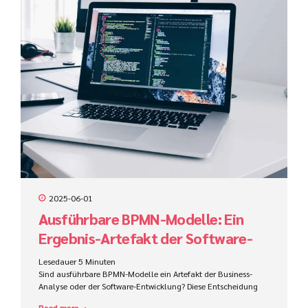
2025-06-01
Ausführbare BPMN-Modelle: Ein
Ergebnis-Artefakt der Software-
Entwicklung oder der Business
Lesedauer
5
Minuten
Analyse?
Sind ausführbare BPMN-Modelle ein Artefakt der Business-
Analyse oder der Software-Entwicklung? Diese Entscheidung
beeinflusst Zuständigkeiten, Werkzeuge, Kompetenzen und