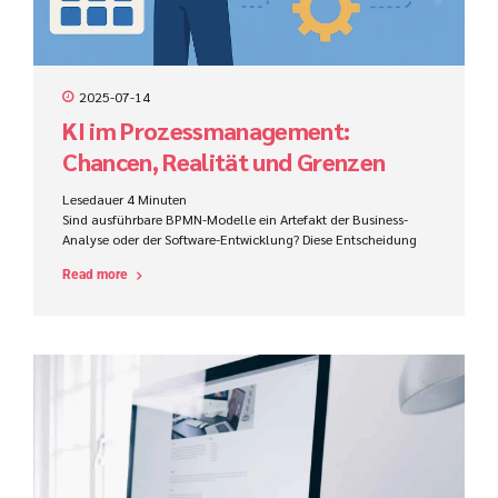
2025-07-14
KI im Prozessmanagement:
Chancen, Realität und Grenzen
Lesedauer
4
Minuten
Sind ausführbare BPMN-Modelle ein Artefakt der Business-
Analyse oder der Software-Entwicklung? Diese Entscheidung
beeinflusst Zuständigkeiten, Werkzeuge, Kompetenzen und
Read more
den Projekterfolg im ProCode-Bereich maßgeblich.