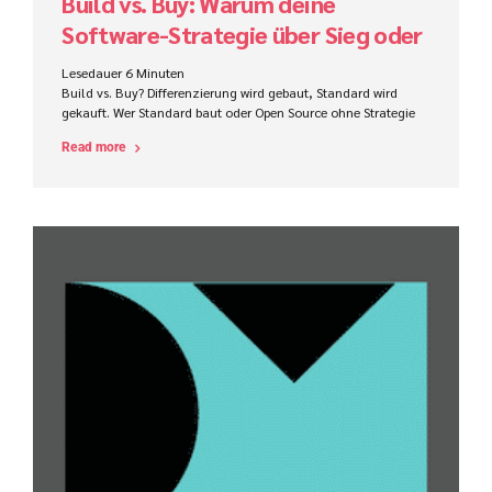
Build vs. Buy: Warum deine
Software-Strategie über Sieg oder
Niederlage entscheidet
Lesedauer
6
Minuten
Build vs. Buy? Differenzierung wird gebaut, Standard wird
gekauft. Wer Standard baut oder Open Source ohne Strategie
nutzt, subventioniert unbewusst seine Konkurrenz.
Read more