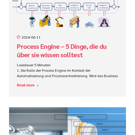
2024-06-11
Process Engine – 5 Dinge, die du
über sie wissen solltest
Lesedauer
5
Minuten
1. Die Rolle der Process Engine im Kontext der
Automatisierung und Prozessorchestrierung Wird das Business
Process Managements (BPM) bzw. Prozessmanagement in den
Read more
Kontext der digitalen Transformation gesetzt, wird häufig von
der Automatisierung von Geschäftsprozessen gesprochen.
Dabei sollen nicht nur einzelne Aktivitäten oder Aufgaben
lokal, zumeist innerhalb einer einzelnen Software,
automatisiert werden (z.B. mit Hilfe von Robotic Process
Automation, kurz: RPA) sondern ganze Prozesse, idealerweise
„End-to-End“. Die nachfolgende Abbildung zeigt einen
exemplarischen Prozess zur Erzeugung einer
Bestellanforderung (BANF). Das Prozessmodell ist auf