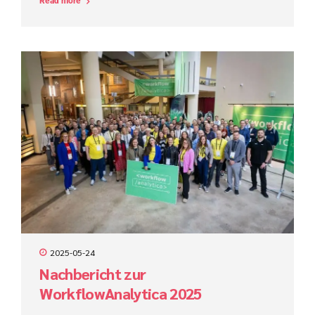
Read more
den Projekterfolg im ProCode-Bereich maßgeblich.
2025-05-24
Nachbericht zur
WorkflowAnalytica 2025