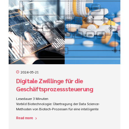
strategischer Ebene modelliert und wird im weiteren Verlauf in
ein technisches Prozessmodell überführt. Wird das Ziel
verfolgt solch einen Prozess...
2024-05-21
Digitale Zwillinge für die
Geschäftsprozesssteuerung
Lesedauer
3
Minuten
Vorbild Biotechnologie: Übertragung der Data Science-
Methoden von Biotech-Prozessen für eine intelligente
Geschäftsprozesssteuerung Die Ähnlichkeit von
Read more
konventionellem Prozessmanagement und Methoden der
Biotechnologie wird die Art und Weise, wie wir an die