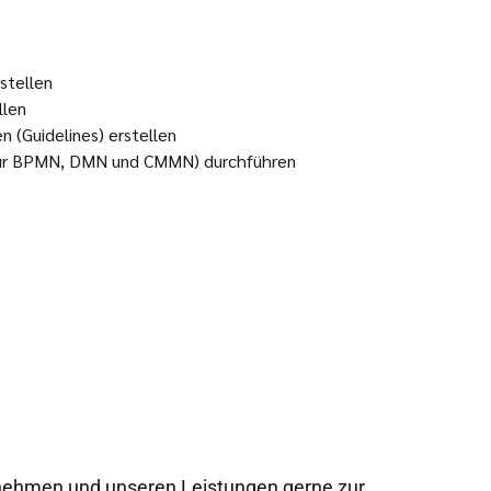
stellen
llen
 (Guidelines) erstellen
für BPMN, DMN und CMMN) durchführen
nehmen und unseren Leistungen gerne zur