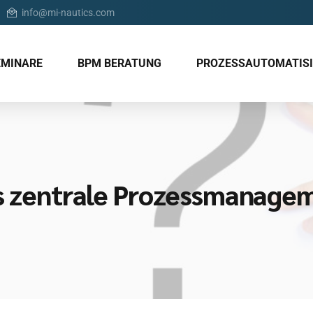
info@mi-nautics.com
EMINARE
BPM BERATUNG
PROZESSAUTOMATIS
as zentrale Prozessmanage