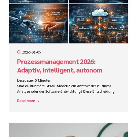
2026-01-09
Prozessmanagement 2026:
Adaptiv, intelligent, autonom
Lesedauer
5
Minuten
Sind ausführbare BPMN-Modelle ein Artefakt der Business-
Analyse oder der Software-Entwicklung? Diese Entscheidung
beeinflusst Zuständigkeiten, Werkzeuge, Kompetenzen und
Read more
den Projekterfolg im ProCode-Bereich maßgeblich.