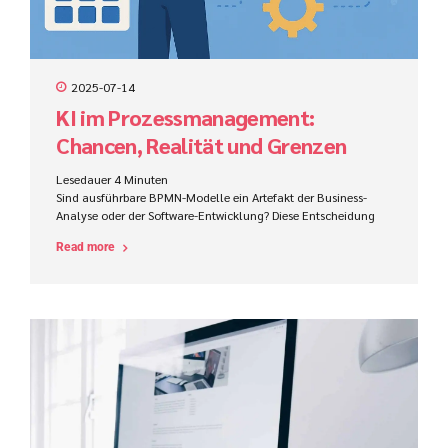
2025-07-14
KI im Prozessmanagement:
Chancen, Realität und Grenzen
Lesedauer
4
Minuten
Sind ausführbare BPMN-Modelle ein Artefakt der Business-
Analyse oder der Software-Entwicklung? Diese Entscheidung
beeinflusst Zuständigkeiten, Werkzeuge, Kompetenzen und
Read more
den Projekterfolg im ProCode-Bereich maßgeblich.