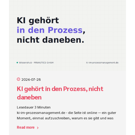
2026-07-28
KI gehört in den Prozess, nicht
daneben
Lesedauer
3
Minuten
ki-im-prozessmanagement.de - die Seite ist online — ein guter
Moment, einmal aufzuschreiben, warum es sie gibt und was
sie sein will: ein offener Wissenshub rund um KI im
Read more
Prozessmanagement. Und was dieser Begriff eigentlich heißt,
wenn man die Buzzwords beiseitelässt.