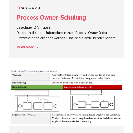
2025-04-14
Process Owner-Schulung
Lesedauer
2
Minuten
Du bist in deinem Unternehmen zum Process Owner (oder
Prozesseigner) ernannt worden? Das ist ein bedeutender Schritt!
In dieser Rolle übernimmst du die Schlüsselverantwortung für
Read more
die Leistung und kontinuierliche Verbesserung eines oder
mehrerer Geschäftsprozesse.