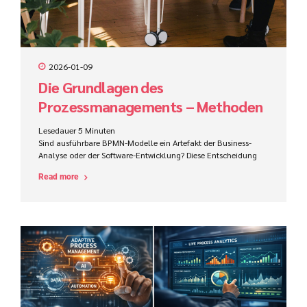
2026-01-09
Die Grundlagen des
Prozessmanagements – Methoden
zur effektiven Prozesserhebung
Lesedauer
5
Minuten
Sind ausführbare BPMN-Modelle ein Artefakt der Business-
Analyse oder der Software-Entwicklung? Diese Entscheidung
beeinflusst Zuständigkeiten, Werkzeuge, Kompetenzen und
Read more
den Projekterfolg im ProCode-Bereich maßgeblich.