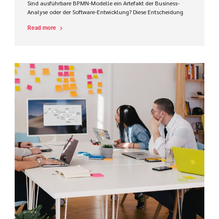
Sind ausführbare BPMN-Modelle ein Artefakt der Business-
Analyse oder der Software-Entwicklung? Diese Entscheidung
beeinflusst Zuständigkeiten, Werkzeuge, Kompetenzen und
Read more
den Projekterfolg im ProCode-Bereich maßgeblich.