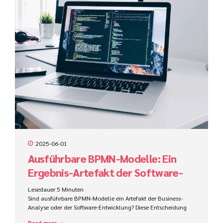
2025-06-01
Ausführbare BPMN-Modelle: Ein
Ergebnis-Artefakt der Software-
Entwicklung oder der Business
Lesedauer
5
Minuten
Analyse?
Sind ausführbare BPMN-Modelle ein Artefakt der Business-
Analyse oder der Software-Entwicklung? Diese Entscheidung
beeinflusst Zuständigkeiten, Werkzeuge, Kompetenzen und