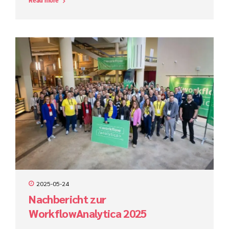
Read more
den Projekterfolg im ProCode-Bereich maßgeblich.
2025-05-24
Nachbericht zur
WorkflowAnalytica 2025