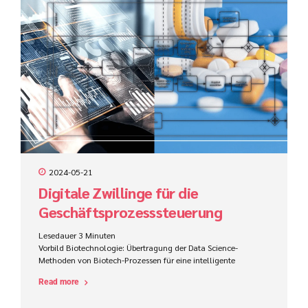
strategischer Ebene modelliert und wird im weiteren Verlauf in
ein technisches Prozessmodell überführt. Wird das Ziel
verfolgt solch einen Prozess...
2024-05-21
Digitale Zwillinge für die
Geschäftsprozesssteuerung
Lesedauer
3
Minuten
Vorbild Biotechnologie: Übertragung der Data Science-
Methoden von Biotech-Prozessen für eine intelligente
Geschäftsprozesssteuerung Die Ähnlichkeit von
Read more
konventionellem Prozessmanagement und Methoden der
Biotechnologie wird die Art und Weise, wie wir an die