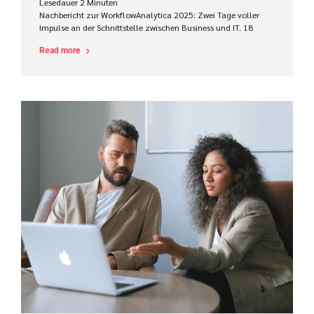
Lesedauer
2
Minuten
Nachbericht zur WorkflowAnalytica 2025: Zwei Tage voller
Impulse an der Schnittstelle zwischen Business und IT. 18
Referenten, 160 Teilnehmer, Impulse gesetzt und Ansätze
Read more
geliefert, wie Workflow-Analysten erfolgreicher bei der
Prozessverbesserung und -Automatisierung wirken können.