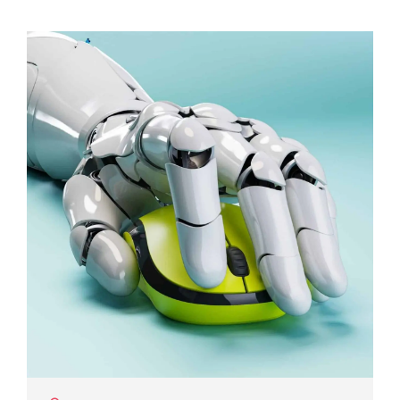
Prozessoptimierung und -steuerung herangehen,
revolutionieren. U. a. die Publikation „Promoting Sustainability
through Next-Generation Biologics Drug Development“
(Förderung der Nachhaltigkeit durch die Entwicklung von
Biologika der nächsten Generation) erörtert die Integration
von Data-Science-Tools in biotechnologische Produktions-,
Forschungs- und Rekrutierungsprozesse zur Optimierung der
Produktionsbedingungen. Das kann das Finden der richtigen
Zelle (diese Klone können Zellen wie Bakterien, Hefen oder
auch von Eukaryonten wie uns oder des Hamsters sein ?) oder
auch die Förderung...