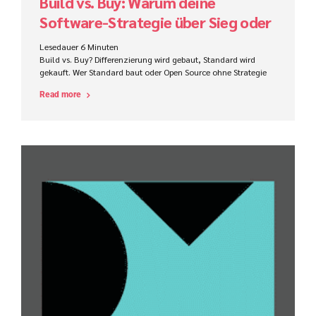
Build vs. Buy: Warum deine
Software-Strategie über Sieg oder
Niederlage entscheidet
Lesedauer
6
Minuten
Build vs. Buy? Differenzierung wird gebaut, Standard wird
gekauft. Wer Standard baut oder Open Source ohne Strategie
nutzt, subventioniert unbewusst seine Konkurrenz.
Read more