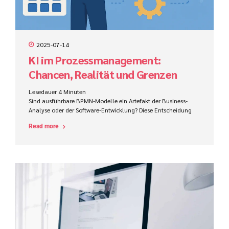
2025-07-14
KI im Prozessmanagement:
Chancen, Realität und Grenzen
Lesedauer
4
Minuten
Sind ausführbare BPMN-Modelle ein Artefakt der Business-
Analyse oder der Software-Entwicklung? Diese Entscheidung
beeinflusst Zuständigkeiten, Werkzeuge, Kompetenzen und
Read more
den Projekterfolg im ProCode-Bereich maßgeblich.