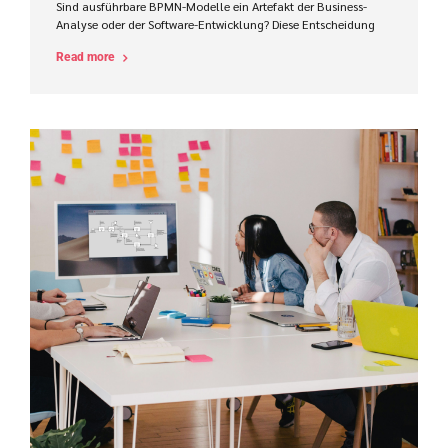
Sind ausführbare BPMN-Modelle ein Artefakt der Business-
Analyse oder der Software-Entwicklung? Diese Entscheidung
beeinflusst Zuständigkeiten, Werkzeuge, Kompetenzen und
Read more
den Projekterfolg im ProCode-Bereich maßgeblich.