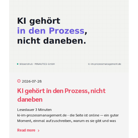
2026-07-28
KI gehört in den Prozess, nicht
daneben
Lesedauer
3
Minuten
ki-im-prozessmanagement.de - die Seite ist online — ein guter
Moment, einmal aufzuschreiben, warum es sie gibt und was
sie sein will: ein offener Wissenshub rund um KI im
Read more
Prozessmanagement. Und was dieser Begriff eigentlich heißt,
wenn man die Buzzwords beiseitelässt.