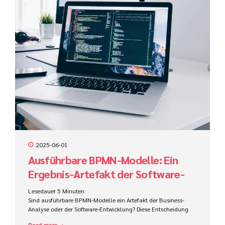
2025-06-01
Ausführbare BPMN-Modelle: Ein
Ergebnis-Artefakt der Software-
Entwicklung oder der Business
Lesedauer
5
Minuten
Analyse?
Sind ausführbare BPMN-Modelle ein Artefakt der Business-
Analyse oder der Software-Entwicklung? Diese Entscheidung
beeinflusst Zuständigkeiten, Werkzeuge, Kompetenzen und