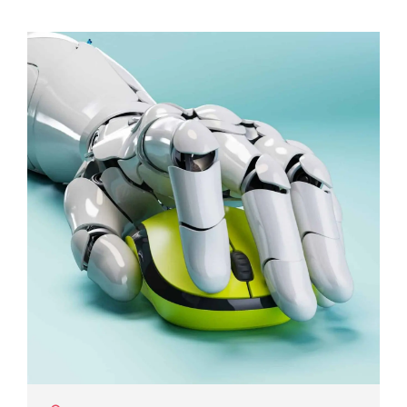
Prozessoptimierung und -steuerung herangehen,
revolutionieren. U. a. die Publikation „Promoting Sustainability
through Next-Generation Biologics Drug Development“
(Förderung der Nachhaltigkeit durch die Entwicklung von
Biologika der nächsten Generation) erörtert die Integration
von Data-Science-Tools in biotechnologische Produktions-,
Forschungs- und Rekrutierungsprozesse zur Optimierung der
Produktionsbedingungen. Das kann das Finden der richtigen
Zelle (diese Klone können Zellen wie Bakterien, Hefen oder
auch von Eukaryonten wie uns oder des Hamsters sein ?) oder
auch die Förderung...