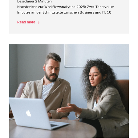
Lesedauer
2
Minuten
Nachbericht zur WorkflowAnalytica 2025: Zwei Tage voller
Impulse an der Schnittstelle zwischen Business und IT. 18
Referenten, 160 Teilnehmer, Impulse gesetzt und Ansätze
Read more
geliefert, wie Workflow-Analysten erfolgreicher bei der
Prozessverbesserung und -Automatisierung wirken können.