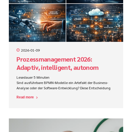
2026-01-09
Prozessmanagement 2026:
Adaptiv, intelligent, autonom
Lesedauer
5
Minuten
Sind ausführbare BPMN-Modelle ein Artefakt der Business-
Analyse oder der Software-Entwicklung? Diese Entscheidung
beeinflusst Zuständigkeiten, Werkzeuge, Kompetenzen und
Read more
den Projekterfolg im ProCode-Bereich maßgeblich.