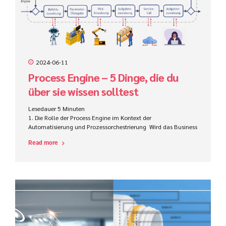
2024-06-11
Process Engine – 5 Dinge, die du
über sie wissen solltest
Lesedauer
5
Minuten
1. Die Rolle der Process Engine im Kontext der
Automatisierung und Prozessorchestrierung Wird das Business
Process Managements (BPM) bzw. Prozessmanagement in den
Read more
Kontext der digitalen Transformation gesetzt, wird häufig von
der Automatisierung von Geschäftsprozessen gesprochen.
Dabei sollen nicht nur einzelne Aktivitäten oder Aufgaben
lokal, zumeist innerhalb einer einzelnen Software,
automatisiert werden (z.B. mit Hilfe von Robotic Process
Automation, kurz: RPA) sondern ganze Prozesse, idealerweise
„End-to-End“. Die nachfolgende Abbildung zeigt einen
exemplarischen Prozess zur Erzeugung einer
Bestellanforderung (BANF). Das Prozessmodell ist auf