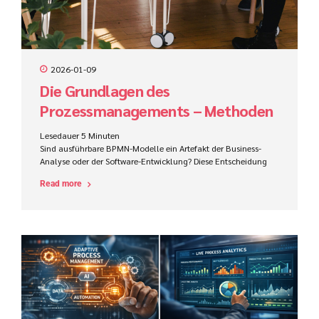
2026-01-09
Die Grundlagen des
Prozessmanagements – Methoden
zur effektiven Prozesserhebung
Lesedauer
5
Minuten
Sind ausführbare BPMN-Modelle ein Artefakt der Business-
Analyse oder der Software-Entwicklung? Diese Entscheidung
beeinflusst Zuständigkeiten, Werkzeuge, Kompetenzen und
Read more
den Projekterfolg im ProCode-Bereich maßgeblich.