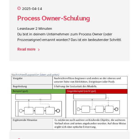
2025-04-14
Process Owner-Schulung
Lesedauer
2
Minuten
Du bist in deinem Unternehmen zum Process Owner (oder
Prozesseigner) ernannt worden? Das ist ein bedeutender Schritt!
In dieser Rolle übernimmst du die Schlüsselverantwortung für
Read more
die Leistung und kontinuierliche Verbesserung eines oder
mehrerer Geschäftsprozesse.