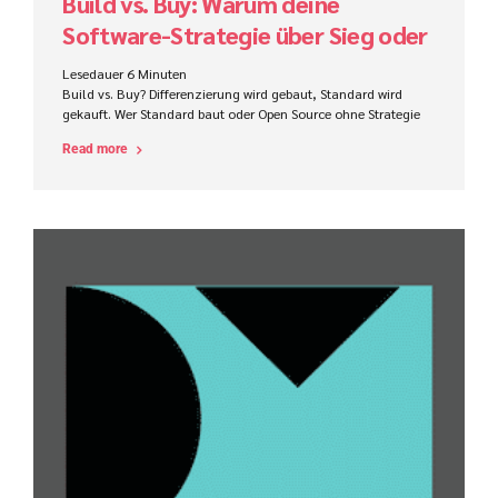
Build vs. Buy: Warum deine
Software-Strategie über Sieg oder
Niederlage entscheidet
Lesedauer
6
Minuten
Build vs. Buy? Differenzierung wird gebaut, Standard wird
gekauft. Wer Standard baut oder Open Source ohne Strategie
nutzt, subventioniert unbewusst seine Konkurrenz.
Read more