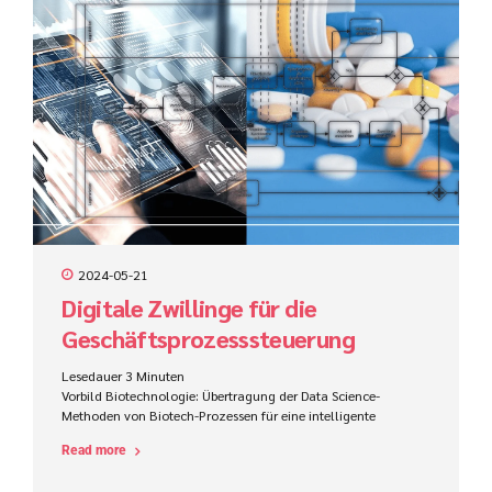
strategischer Ebene modelliert und wird im weiteren Verlauf in
ein technisches Prozessmodell überführt. Wird das Ziel
verfolgt solch einen Prozess...
2024-05-21
Digitale Zwillinge für die
Geschäftsprozesssteuerung
Lesedauer
3
Minuten
Vorbild Biotechnologie: Übertragung der Data Science-
Methoden von Biotech-Prozessen für eine intelligente
Geschäftsprozesssteuerung Die Ähnlichkeit von
Read more
konventionellem Prozessmanagement und Methoden der
Biotechnologie wird die Art und Weise, wie wir an die