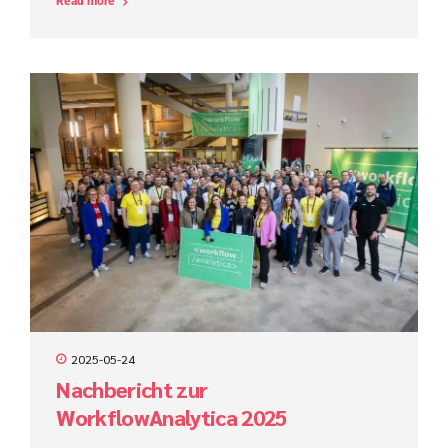
Read more
den Projekterfolg im ProCode-Bereich maßgeblich.
2025-05-24
Nachbericht zur
WorkflowAnalytica 2025