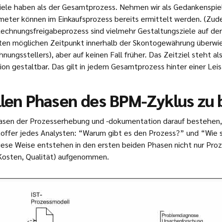
ele haben als der Gesamtprozess. Nehmen wir als Gedankenspiel
Parameter können im Einkaufsprozess bereits ermittelt werden. (
echnungsfreigabeprozess sind vielmehr Gestaltungsziele auf der 
sten möglichen Zeitpunkt innerhalb der Skontogewährung überwies
gsstellers), aber auf keinen Fall früher. Das Zeitziel steht al
on gestaltbar. Das gilt in jedem Gesamtprozess hinter einer Lei
allen Phasen des BPM-Zyklus zu
Phasen der Prozesserhebung und -dokumentation darauf bestehen, 
ffer jedes Analysten: “Warum gibt es den Prozess?” und “Wie so
ese Weise entstehen in den ersten beiden Phasen nicht nur Pro
 Kosten, Qualität) aufgenommen.