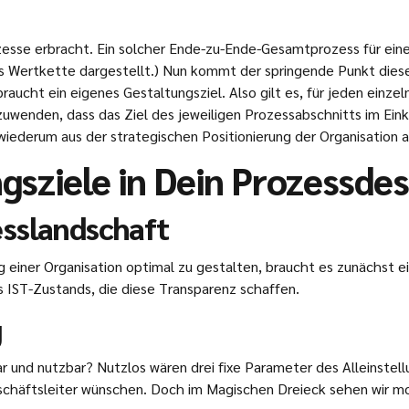
esse erbracht. Ein solcher Ende-zu-Ende-Gesamtprozess für ein
als Wertkette dargestellt.) Nun kommt der springende Punkt di
aucht ein eigenes Gestaltungsziel. Also gilt es, für jeden einze
nzuwenden, dass das Ziel des jeweiligen Prozessabschnitts im Ei
ederum aus der strategischen Positionierung der Organisation a
sziele in Dein Prozessdes
sslandschaft
g einer Organisation optimal zu gestalten, braucht es zunächst 
IST-Zustands, die diese Transparenz schaffen.
g
klar und nutzbar? Nutzlos wären drei fixe Parameter des Alleinst
schäftsleiter wünschen. Doch im Magischen Dreieck sehen wir mod