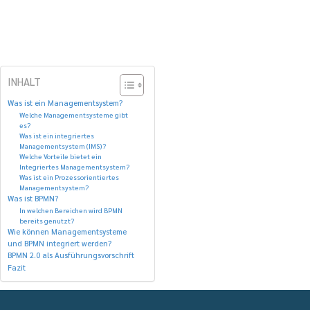
INHALT
Was ist ein Managementsystem?
Welche Managementsysteme gibt
es?
Was ist ein integriertes
Managementsystem (IMS)?
Welche Vorteile bietet ein
Integriertes Managementsystem?
Was ist ein Prozessorientiertes
Managementsystem?
Was ist BPMN?
In welchen Bereichen wird BPMN
bereits genutzt?
Wie können Managementsysteme
und BPMN integriert werden?
BPMN 2.0 als Ausführungsvorschrift
Fazit