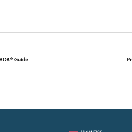
ABOK® Guide
P
MINAUTICS