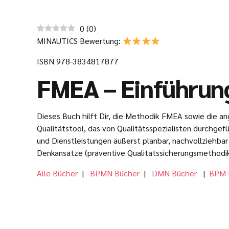
0
(
0
)
MINAUTICS Bewertung:
ISBN 978-3834817877
FMEA – Einführun
Dieses Buch hilft Dir, die Methodik FMEA sowie die 
Qualitätstool, das von Qualitätsspezialisten durchge
und Dienstleistungen äußerst planbar, nachvollziehba
Denkansätze (präventive Qualitätssicherungsmethodik u
Alle Bücher
|
BPMN Bücher
|
DMN Bücher
|
BPM 