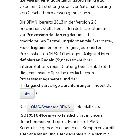
visuellen Darstellung sowie zur Automatisierung
von Geschäftsprozessen genutzt wird.
Die BPMN, bereits 2013 in der Version 2.0
erschienen, stellt heute den de facto-Standard
zur
Prozessmodellierung
dar und ist
traditionellen Darstellungsformen wie Aktivitäts-,
Flussdiagrammen oder ereignisgesteuerten
Prozessketten (EPKn) überlegen. Aufgrund ihrer
definierten Regeln (Syntax) sowie ihrer
interpretationsfreien Deutung (Semantik) bildet
die gemeinsame Sprache des fachlichen
Prozessmanagements und der
IT.
(Englischsprachige Durchführungen findest Du
.)
hier
Der
, ebenfalls als
OMG-Standard BPMN
ISO19510-Norm
veröffentlicht, ist in vielen
Branchen weit verbreitet. Fundierte BPMN-
Kenntnisse gehören daher in das Kompetenzprofil
aller Analysten und aller derjenigen, die sich mit