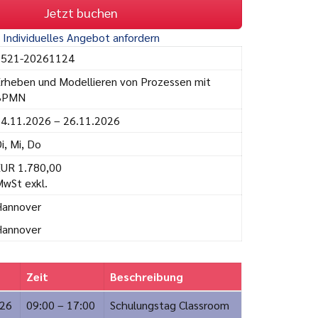
Jetzt buchen
Individuelles Angebot anfordern
3521-20261124
rheben und Modellieren von Prozessen mit
BPMN
4.11.2026 – 26.11.2026
i, Mi, Do
UR 1.780,00
wSt exkl.
annover
annover
Zeit
Beschreibung
026
09:00 – 17:00
Schulungstag Classroom