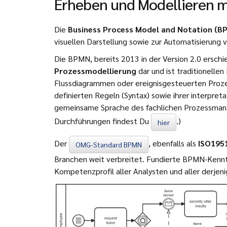
Erheben und Modellieren 
Die
Business Process Model and Notation (B
visuellen Darstellung sowie zur Automatisierung
Die BPMN, bereits 2013 in der Version 2.0 erschi
Prozessmodellierung
dar und ist traditionellen
Flussdiagrammen oder ereignisgesteuerten Proze
definierten Regeln (Syntax) sowie ihrer interpret
gemeinsame Sprache des fachlichen Prozessman
Durchführungen findest Du
.)
hier
Der
, ebenfalls als
ISO195
OMG-Standard BPMN
Branchen weit verbreitet. Fundierte BPMN-Kennt
Kompetenzprofil aller Analysten und aller derjen