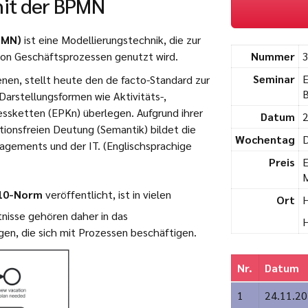
mit der BPMN
PMN)
ist eine Modellierungstechnik, die zur
 von Geschäftsprozessen genutzt wird.
Nummer
Seminar
E
enen, stellt heute den de facto-Standard zur
 Darstellungsformen wie Aktivitäts-,
ssketten (EPKn) überlegen. Aufgrund ihrer
Datum
2
ationsfreien Deutung (Semantik) bildet die
Wochentag
D
agements und der IT.
(Englischsprachige
Preis
E
M
10-Norm
veröffentlicht, ist in vielen
Ort
H
nisse gehören daher in das
H
igen, die sich mit Prozessen beschäftigen.
Nr.
Datum
1
24.11.2