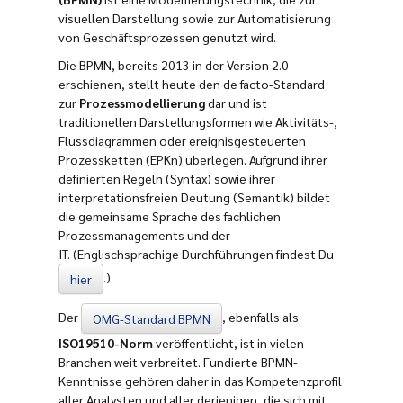
visuellen Darstellung sowie zur Automatisierung
von Geschäftsprozessen genutzt wird.
Die BPMN, bereits 2013 in der Version 2.0
erschienen, stellt heute den de facto-Standard
zur
Prozessmodellierung
dar und ist
traditionellen Darstellungsformen wie Aktivitäts-,
Flussdiagrammen oder ereignisgesteuerten
Prozessketten (EPKn) überlegen. Aufgrund ihrer
definierten Regeln (Syntax) sowie ihrer
interpretationsfreien Deutung (Semantik) bildet
die gemeinsame Sprache des fachlichen
Prozessmanagements und der
IT.
(Englischsprachige Durchführungen findest Du
.)
hier
Der
, ebenfalls als
OMG-Standard BPMN
ISO19510-Norm
veröffentlicht, ist in vielen
Branchen weit verbreitet. Fundierte BPMN-
Kenntnisse gehören daher in das Kompetenzprofil
aller Analysten und aller derjenigen, die sich mit